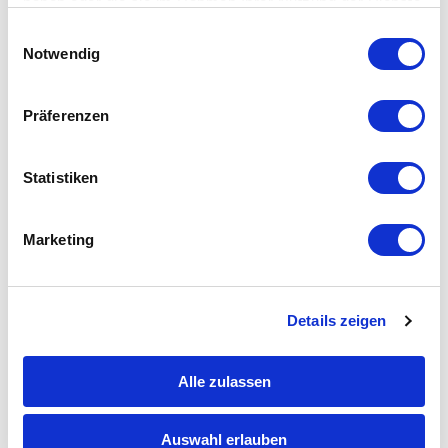
haben oder die sie im Rahmen Ihrer Nutzung der Dienste
gesammelt haben.
Einwilligungsauswahl
Vorname
*
Notwendig
Nachname
*
Präferenzen
Unternehmen
Statistiken
Ich möchte über Neuigkeiten im Service
Marketing
und der 1-Click Ersatzteilerkennung
informiert werden.
*
Details zeigen
ZUM WHITEPAPER
Alle zulassen
Auswahl erlauben