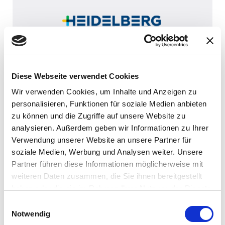
dieser Art einmalig."
Für
bed
Adrian Benz
War
Leiter Digital Business, J. Schmalz GmbH
Rep
Diese Webseite verwendet Cookies
meh
Wir verwenden Cookies, um Inhalte und Anzeigen zu
sie
personalisieren, Funktionen für soziale Medien anbieten
zu können und die Zugriffe auf unsere Website zu
Gel
analysieren. Außerdem geben wir Informationen zu Ihrer
Das
Verwendung unserer Website an unsere Partner für
ech
soziale Medien, Werbung und Analysen weiter. Unsere
Partner führen diese Informationen möglicherweise mit
Meh
weiteren Daten zusammen, die Sie ihnen bereitgestellt
Kun
haben oder die sie im Rahmen Ihrer Nutzung der Dienste
Pro
gesammelt haben.
Einwilligungsauswahl
Notwendig
All