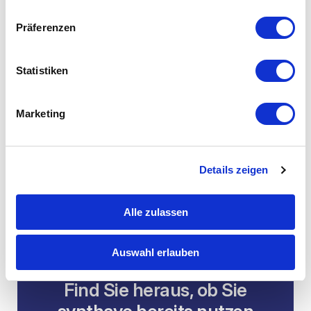
Wet
Präferenzen
Statistiken
Marketing
Details zeigen
Alle zulassen
Auswahl erlauben
Find Sie heraus, ob Sie